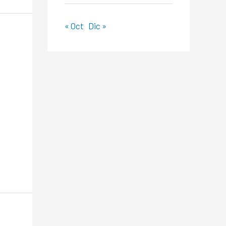
« Oct
Dic »