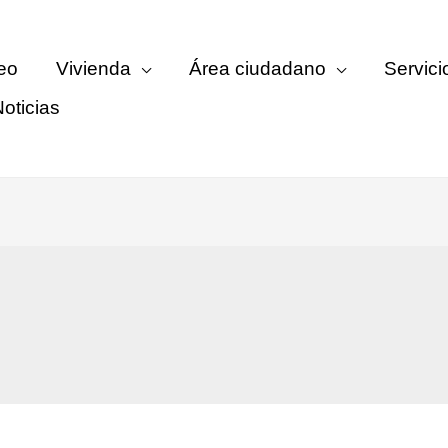
eo
Vivienda
Área ciudadano
Servici
oticias