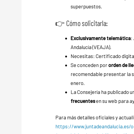
superpuestos.
​👉​ Cómo solicitarla:
Exclusivamente telemática
:
Andalucía (VEAJA).
Necesitas: Certificado digit
Se conceden por
orden de ll
recomendable presentar la sol
enero.
La Consejería ha publicado u
frecuentes
en su web para ay
Para más detalles oficiales y actual
https://www.juntadeandalucia.es/o