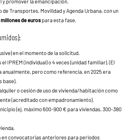
al y promover la emancipación.
io de Transportes, Movilidad y Agenda Urbana, con un
 millones de euros
para esta fase.
sumidos):
usive) en el momento de la solicitud.
el IPREM (individual) o 4 veces (unidad familiar). (El
a anualmente, pero como referencia, en 2025 era
s base).
 alquiler o cesión de uso de vivienda/habitación como
nente (acreditado con empadronamiento).
unicipio (ej. máximo 600-900 € para viviendas, 300-380
vienda.
a en convocatorias anteriores para periodos