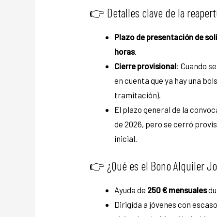
​👉 ​Detalles clave de la reaper
Plazo de presentación de sol
horas
.
Cierre provisional
: Cuando se
en cuenta que ya hay una bols
tramitación).
El plazo general de la convoca
de 2026, pero se cerró provi
inicial.
​👉 ​¿Qué es el Bono Alquiler J
Ayuda de
250 € mensuales
du
Dirigida a jóvenes con escasos