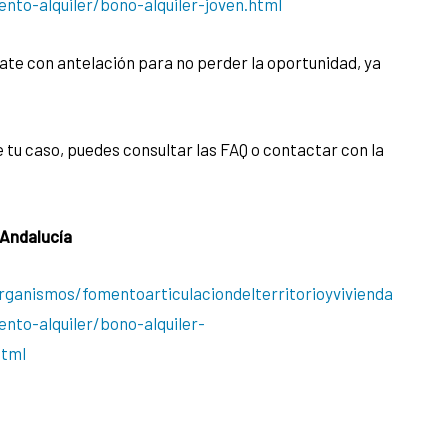
ento-alquiler/bono-alquiler-joven.html
árate con antelación para no perder la oportunidad, ya
re tu caso, puedes consultar las FAQ o contactar con la
 Andalucía
rganismos/fomentoarticulaciondelterritorioyvivienda
ento-alquiler/bono-alquiler-
html